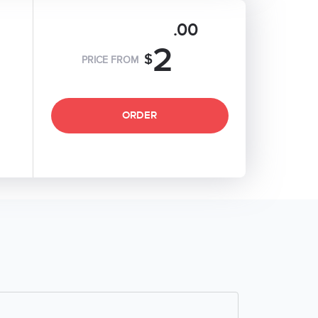
.00
2
$
PRICE FROM
ORDER