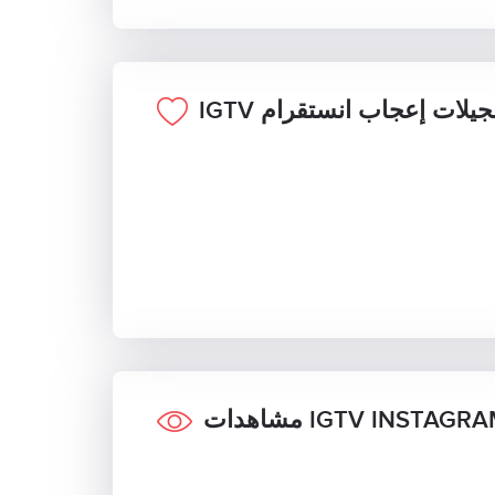
IG سجيلات إعجاب انستقرام
اهدات IGTV INSTAGRAM