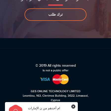
ترك طلب
© 2019 All rights reserved
Is not a public offer
GES ONLINE TECHNOLOGY LIMITED
Leontiou, 163, Clerimos Building, 3022, Limassol,
Cyprus
☎ +35722232494
ام أحدهم من ن الإمارات