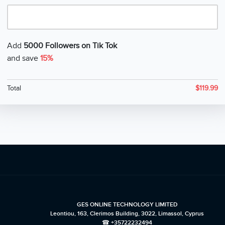
Add
5000 Followers on Tik Tok
and save
15%
Total
$
119.99
GES ONLINE TECHNOLOGY LIMITED
Leontiou, 163, Clerimos Building, 3022, Limassol, Cyprus
☎ +35722232494